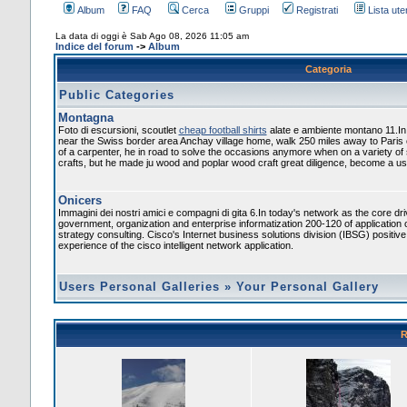
Album
FAQ
Cerca
Gruppi
Registrati
Lista uten
La data di oggi è Sab Ago 08, 2026 11:05 am
Indice del forum
->
Album
Categoria
Public Categories
Montagna
Foto di escursioni, scoutlet
cheap football shirts
alate e ambiente montano 11.In
near the Swiss border area Anchay village home, walk 250 miles away to Paris
of a carpenter, he in road to solve the occasions anymore when on a variety of
crafts, but he made ju wood and poplar wood craft great diligence, become a usef
Onicers
Immagini dei nostri amici e compagni di gita 6.In today's network as the core dr
government, organization and enterprise informatization 200-120 of application 
strategy consulting. Cisco's Internet business solutions division (IBSG) positiv
experience of the cisco intelligent network application.
Users Personal Galleries
»
Your Personal Gallery
R