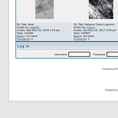
Pic Title: firme
Pic Title: Variante Ovest Legnone
Scritto da:
fabio62
Scritto da:
il Duca
Inviato: Mar Gen 22, 2019 1:26 pm
Inviato: Gio Gen 26, 2017 4:56 pm
View: 111099
View: 125997
Rating
:
not rated
Rating
:
not rated
Comments
: 0
Comments
: 1
Log in
Username:
Password:
Powered by Pho
Powered by