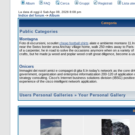
Album
FAQ
Cerca
Gruppi
Registrati
Lista uten
La data di oggi è Sab Ago 08, 2026 8:08 pm
Indice del forum
->
Album
Categoria
Public Categories
Montagna
Foto di escursioni, scoutlet
cheap football shirts
alate e ambiente montano 11.In
near the Swiss border area Anchay village home, walk 250 miles away to Paris
of a carpenter, he in road to solve the occasions anymore when on a variety of
crafts, but he made ju wood and poplar wood craft great diligence, become a usef
Onicers
Immagini dei nostri amici e compagni di gita 6.In today's network as the core dr
government, organization and enterprise informatization 200-120 of application 
strategy consulting. Cisco's Internet business solutions division (IBSG) positiv
experience of the cisco intelligent network application.
Users Personal Galleries
»
Your Personal Gallery
R