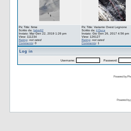
Pic Title: firme
Pic Title: Variante Ovest Legnone
Scritto da:
fabio62
Scritto da:
il Duca
Inviato: Mar Gen 22, 2019 1:26 pm
Inviato: Gio Gen 26, 2017 4:56 pm
View: 111234
View: 126127
Rating
:
not rated
Rating
:
not rated
Comments
: 0
Comments
: 1
Log in
Username:
Password:
Powered by Pho
Powered by