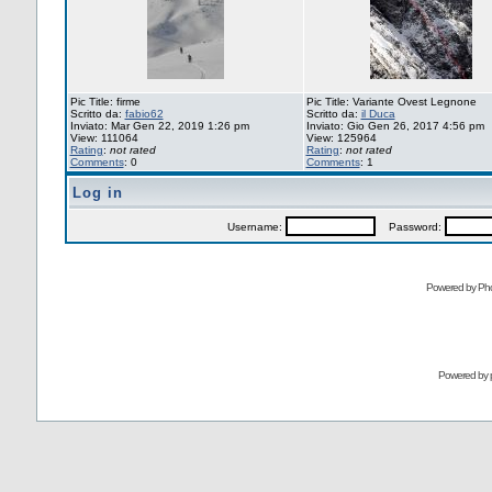
Pic Title: firme
Pic Title: Variante Ovest Legnone
Scritto da:
fabio62
Scritto da:
il Duca
Inviato: Mar Gen 22, 2019 1:26 pm
Inviato: Gio Gen 26, 2017 4:56 pm
View: 111064
View: 125964
Rating
:
not rated
Rating
:
not rated
Comments
: 0
Comments
: 1
Log in
Username:
Password:
Powered by Pho
Powered by