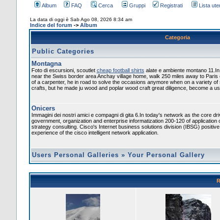
Album
FAQ
Cerca
Gruppi
Registrati
Lista uten
La data di oggi è Sab Ago 08, 2026 8:34 am
Indice del forum
->
Album
Categoria
Public Categories
Montagna
Foto di escursioni, scoutlet
cheap football shirts
alate e ambiente montano 11.In
near the Swiss border area Anchay village home, walk 250 miles away to Paris
of a carpenter, he in road to solve the occasions anymore when on a variety of
crafts, but he made ju wood and poplar wood craft great diligence, become a usef
Onicers
Immagini dei nostri amici e compagni di gita 6.In today's network as the core dr
government, organization and enterprise informatization 200-120 of application 
strategy consulting. Cisco's Internet business solutions division (IBSG) positiv
experience of the cisco intelligent network application.
Users Personal Galleries
»
Your Personal Gallery
R